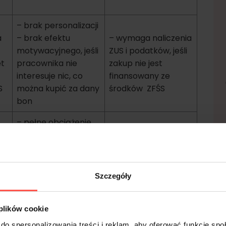
– brak personalizacji
a
– brak efektu
– wymaga naliczenia
motywacyjnego, jeśli
ZUS i podatków, jeśli
et
pracownika nie
zakup nie jest
interesuje nic, co
finansowany ze
S
można kupić za dany
środków ZFŚS
bon
– pełne obciążenie
podatkowe i
– brak zwolnienia z
ji
składkowe
ZUS, pełne
et
– mniejszy efekt
opodatkowanie jak
wizerunkowy i brak
Szczegóły
składnik wypłaty
u
świątecznej
atmosfery
 plików cookie
– wymaga naliczenia
do spersonalizowania treści i reklam, aby oferować funkcje sp