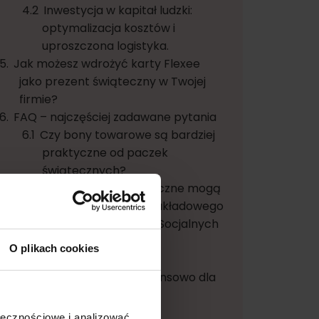
Inwestycja w kapitał ludzki:
optymalizacja kosztów i
uproszczona logistyka.
Jak możesz wdrożyć karty Flexee
jako prezent świąteczny w Twojej
firmie?
FAQ – najczęściej zadawane pytania
Czy bony towarowe są bardziej
praktyczne od paczek
świątecznych?
Czy prezenty świąteczne mogą
być finansowane z Zakładowego
Funduszu Świadczeń Socjalnych
(ZFŚS)?
O plikach cookies
Który prezent jest
najkorzystniejszy finansowo dla
firmy?
Jakie są zalety kart
ołecznościowe i analizować