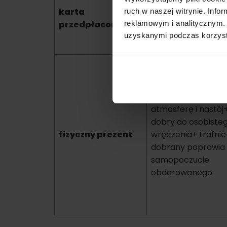
przejrzysty budżet
karta
ruch w naszej witrynie. Inf
wizerunek
przedpłacona
reklamowym i analitycznym. 
nowoczesnego
uzyskanymi podczas korzysta
pracodawcy
+ buduje świątecz
atmosferę i nastój
dobry do osobiste
fizyczny prezent
wręczenia+ trafnie
dobrany poprawia
samopoczucie
obdarowanego