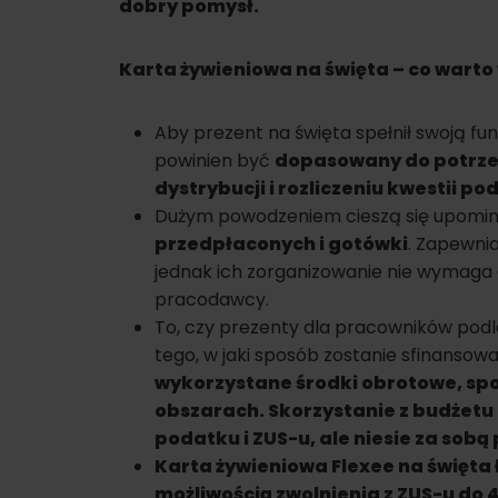
dobry pomysł.
Karta żywieniowa na święta – co warto
Aby prezent na święta spełnił swoją fun
powinien być
dopasowany do potrzeb
dystrybucji i rozliczeniu kwestii
Dużym powodzeniem cieszą się upomin
przedpłaconych i gotówki
. Zapewni
jednak ich zorganizowanie nie wymaga
pracodawcy.
To, czy prezenty dla pracowników podl
tego, w jaki sposób zostanie sfinansowa
wykorzystane środki obrotowe, spo
obszarach. Skorzystanie z budżetu
podatku i ZUS-u, ale niesie za sob
Karta żywieniowa Flexee na święta 
możliwością zwolnienia z ZUS-u do 4