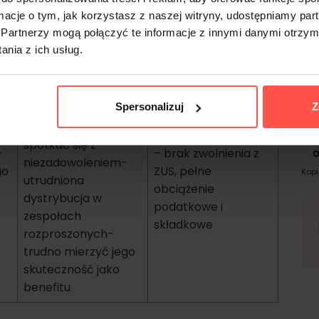
+
ZUS i podatków, jeśli
ormacje o tym, jak korzystasz z naszej witryny, udostępniamy p
– brak personalizacji
zakup nie jest
Partnerzy mogą połączyć te informacje z innymi danymi otrzym
finansowany ze
nia z ich usług.
środków ZFŚS
– wymaga
Spersonalizuj
Z
personalizacji,
Ud
inaczej może
ną
spotkać się z
+
– brak zwolnienia z
niezadowoleniem-
go
ZUS, pełne
Kopi
utrudniona
obciążenie
dystrybucja w
podatkowe i
zespołach
składkowe
rozproszonych-
trudno mierzyć jego
skuteczność jako
benefitu