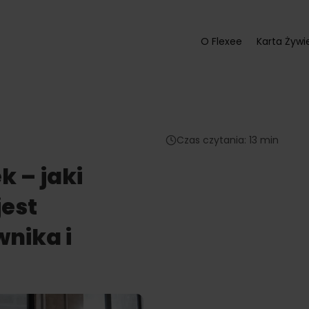
O Flexee
Karta Żywi
Czas czytania: 13 min
k – jaki
jest
wnika i