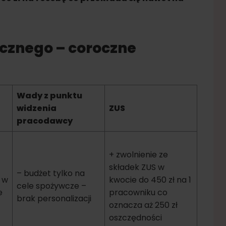
cznego – coroczne
Wady z punktu
widzenia
ZUS
pracodawcy
+ zwolnienie ze
składek ZUS w
– budżet tylko na
 w
kwocie do 450 zł na 1
cele spożywcze –
e
pracowniku co
brak personalizacji
oznacza aż 250 zł
oszczędności