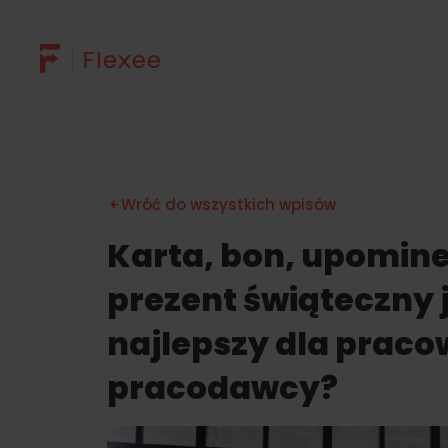
Przejdź
do
treści
Wróć do wszystkich wpisów
Karta, bon, upomine
prezent świąteczny 
najlepszy dla praco
pracodawcy?