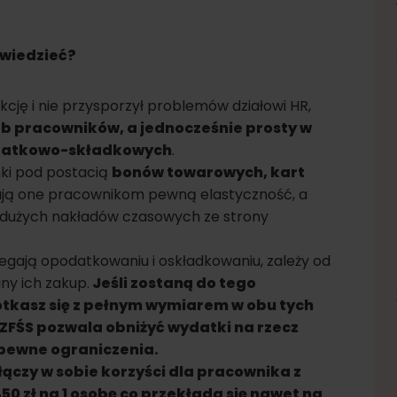
 wiedzieć?
kcję i nie przysporzył problemów działowi HR,
 pracowników, a jednocześnie prosty w
 podatkowo-składkowych
.
ki pod postacią
bonów towarowych, kart
ają one pracownikom pewną elastyczność, a
 dużych nakładów czasowych ze strony
egają opodatkowaniu i oskładkowaniu, zależy od
ny ich zakup.
Jeśli zostaną do tego
tkasz się z pełnym wymiarem w obu tych
 ZFŚS pozwala obniżyć wydatki na rzecz
ą pewne ograniczenia.
łączy w sobie korzyści dla pracownika z
50 zł na 1 osobę co przekłada się nawet na