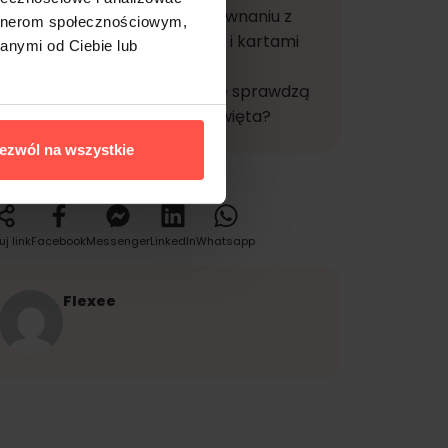
żywieniowych w porównaniu z
artnerom społecznościowym,
tradycyjnymi bonami i kartami
anymi od Ciebie lub
przedpłaconymi?
Czy karty żywieniowe sprawdzą
się jako prezent na święta?
ezwól na wszystkie
ostępnij ten artykuł
uj link
Facebook
Messenger
LinkedIn
Whatsapp
Flexee