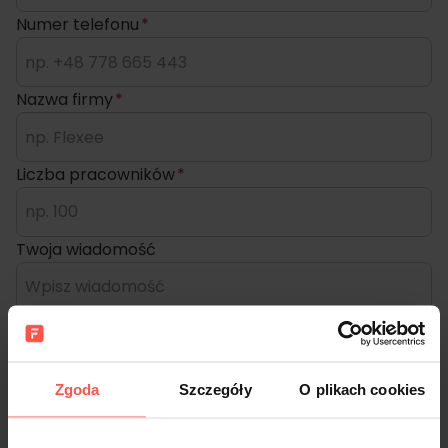
Numer telefonu
*
Nazwa firmy
*
Liczba pracowników
*
Twoja wiadomość
Zgoda
Szczegóły
O plikach cookies
Wyrażam zgodę na przetwarzanie moich danych osobowych przez
Flexee Sp. z o.o. (dalej „Flexee”) w celach marketingowych poprzez
otrzymywanie od Flexee informacji handlowych za pomocą środków
komunikacji elektronicznej na podany przeze mnie adres e-mail, a