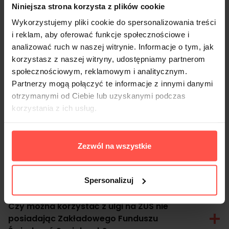
także na kierowanie informacji marketingowych przez Flexee poprzez
Niniejsza strona korzysta z plików cookie
SMS/MMS na podany przeze mnie nr telefonu.
*
Wykorzystujemy pliki cookie do spersonalizowania treści
Umów konsultację telefoniczną
i reklam, aby oferować funkcje społecznościowe i
analizować ruch w naszej witrynie. Informacje o tym, jak
korzystasz z naszej witryny, udostępniamy partnerom
społecznościowym, reklamowym i analitycznym.
Partnerzy mogą połączyć te informacje z innymi danymi
FAQ
otrzymanymi od Ciebie lub uzyskanymi podczas
korzystania z ich usług.
Jakie oszczędności dla firmy wynikają z karty
Zezwól na wszystkie
żywieniowej Flexee?
Z czego wynika zwolnienie ze składek ZUS?
Spersonalizuj
Czy można korzystać z ulgi na ZUS nie
posiadając Zakładowego Funduszu