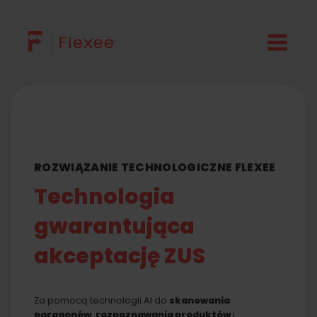
Przejdź
do
treści
ROZWIĄZANIE TECHNOLOGICZNE FLEXEE
Technologia
gwarantująca
akceptację ZUS
Za pomocą technologii AI do
skanowania
paragonów
,
rozpoznawania produktów
i