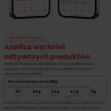
Dodatkowe korzyści
Analiza wartości
odżywczych produktów
Aplikacja Flexee posiada funkcję, która po zeskanowaniu
paragonu automatycznie analizuje wartości odżywcze
zakupionych produktów:
Wartości odżywcze na 100g:
Mogą się różnić w zależności od smaku i dodatków
54
3,5 g
2,0 g
4,7 g
0 g
kcal
białko
tłuszcz
węglowodany
błonnik
Dodatkowo aplikacja dostarcza szczegółowe porady i korzyści
zdrowotne związane z danym produktem. Na przykład może